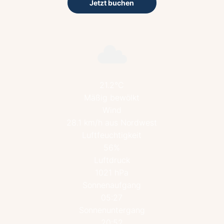
Jetzt buchen
21.2°C
Mäßig bewölkt
Wind
28.1 km/h aus Nordwest
Luftfeuchtigkeit
56%
Luftdruck
1021 hPa
Sonnenaufgang
05:27
Sonnenuntergang
20:52