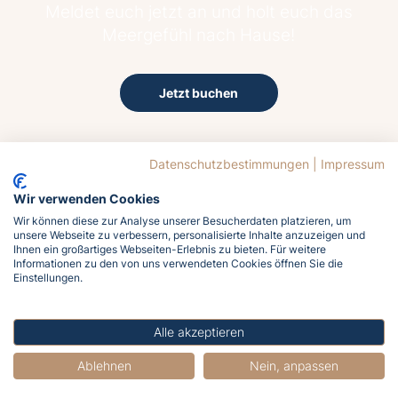
Meldet euch jetzt an und holt euch das
Meergefühl nach Hause!
Jetzt buchen
Datenschutzbestimmungen
|
Impressum
Wir verwenden Cookies
Wir können diese zur Analyse unserer Besucherdaten platzieren, um
unsere Webseite zu verbessern, personalisierte Inhalte anzuzeigen und
12.6°C
Ihnen ein großartiges Webseiten-Erlebnis zu bieten. Für weitere
Bedeckt
Informationen zu den von uns verwendeten Cookies öffnen Sie die
Einstellungen.
Wind
14.8 km/h aus West
Luftfeuchtigkeit
Alle akzeptieren
81%
Ablehnen
Nein, anpassen
Luftdruck
1022 hPa