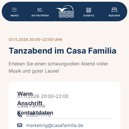
MENÜ
AKTIVITÄTEN
EVENTS
BUCHEN
07.11.2026 20:00–22:00 UHR
Tanzabend im Casa Familia
Erleben Sie einen schwungvollen Abend voller
Musik und guter Laune!
Wann
07.11.2026 20:00–22:00
Anschrift
Casa Familia
Kontaktdaten
038377770
marketing@casafamilia.de