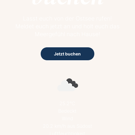
Lasst euch von der Ostsee rufen!
Meldet euch jetzt an und holt euch das
Meergefühl nach Hause!
Jetzt buchen
25.2°C
Bedeckt
Wind
20.2 km/h aus Südost
Luftfeuchtigkeit