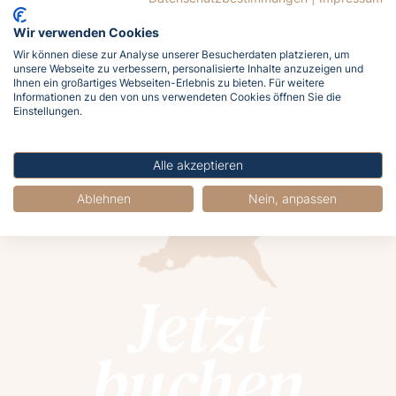
Mitten in Zinnowitz.
Wir verwenden Cookies
Hotels
Ferienwohnungen
Wir können diese zur Analyse unserer Besucherdaten platzieren, um
unsere Webseite zu verbessern, personalisierte Inhalte anzuzeigen und
Ihnen ein großartiges Webseiten-Erlebnis zu bieten. Für weitere
Informationen zu den von uns verwendeten Cookies öffnen Sie die
Einstellungen.
Alle akzeptieren
Alle Unterkünfte
Ablehnen
Nein, anpassen
Jetzt
buchen