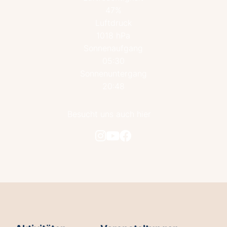
47%
Luftdruck
1018 hPa
Sonnenaufgang
05:30
Sonnenuntergang
20:48
Besucht uns auch hier