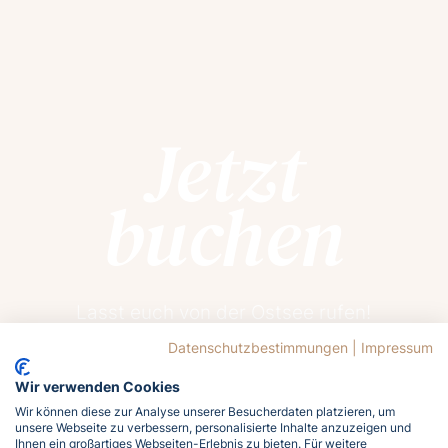
Jetzt
buchen
Lasst euch von der Ostsee rufen!
Meldet euch jetzt an und holt euch das
Datenschutzbestimmungen
|
Impressum
Meergefühl nach Hause!
Wir verwenden Cookies
Wir können diese zur Analyse unserer Besucherdaten platzieren, um
unsere Webseite zu verbessern, personalisierte Inhalte anzuzeigen und
Jetzt buchen
Ihnen ein großartiges Webseiten-Erlebnis zu bieten. Für weitere