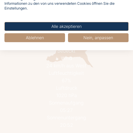
Informationen zu den von uns verwendeten Cookies öffnen Sie die
Einstellungen.
Alle akzeptieren
Ablehnen
Nein, anpassen
18.4°C
Bedeckt
Wind
24 km/h aus West
Luftfeuchtigkeit
67%
Luftdruck
1020 hPa
Sonnenaufgang
05:27
Sonnenuntergang
20:52