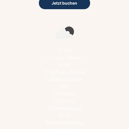
Jetzt buchen
13.4°C
Ein paar Wolken
Wind
15 km/h aus Südost
Luftfeuchtigkeit
85%
Luftdruck
1020 hPa
Sonnenaufgang
05:30
Sonnenuntergang