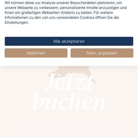
1
2
3
4
Wir können diese zur Analyse unserer Besucherdaten platzieren, um
unsere Webseite zu verbessern, personalisierte Inhalte anzuzeigen und
Ihnen ein großartiges Webseiten-Erlebnis zu bieten. Für weitere
Ende
Informationen zu den von uns verwendeten Cookies öffnen Sie die
Einstellungen.
Alle akzeptieren
Ablehnen
Nein, anpassen
Jetzt
buchen
Lasst euch von der Ostsee rufen!
Meldet euch jetzt an und holt euch das