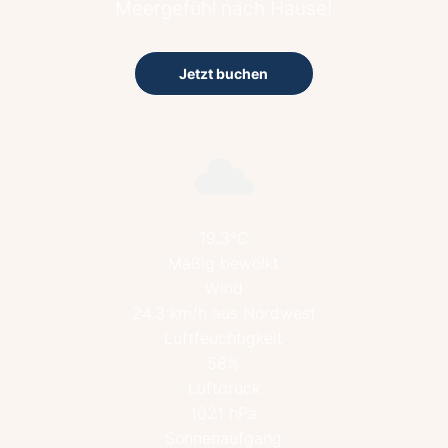
Meergefühl nach Hause!
Jetzt buchen
19.3°C
Mäßig bewölkt
Wind
24.3 km/h aus Nordwest
Luftfeuchtigkeit
58%
Luftdruck
1021 hPa
Sonnenaufgang