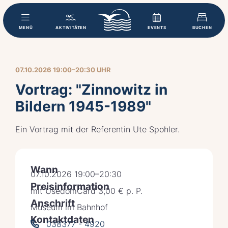
MENÜ
AKTIVITÄTEN
EVENTS
BUCHEN
07.10.2026 19:00–20:30 UHR
Vortrag: "Zinnowitz in
Bildern 1945-1989"
Ein Vortrag mit der Referentin Ute Spohler.
Wann
07.10.2026 19:00–20:30
Preisinformation
mit UsedomCard 3,00 € p. P.
Anschrift
Museum im Bahnhof
Kontaktdaten
038377 - 4920