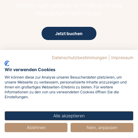
Meldet euch jetzt an und holt euch das
Meergefühl nach Hause!
Jetzt buchen
Datenschutzbestimmungen
|
Impressum
Wir verwenden Cookies
Wir können diese zur Analyse unserer Besucherdaten platzieren, um
unsere Webseite zu verbessern, personalisierte Inhalte anzuzeigen und
15.6°C
Ihnen ein großartiges Webseiten-Erlebnis zu bieten. Für weitere
Klarer Himmel
Informationen zu den von uns verwendeten Cookies öffnen Sie die
Einstellungen.
Wind
21.8 km/h aus West
Luftfeuchtigkeit
Alle akzeptieren
82%
Ablehnen
Nein, anpassen
Luftdruck