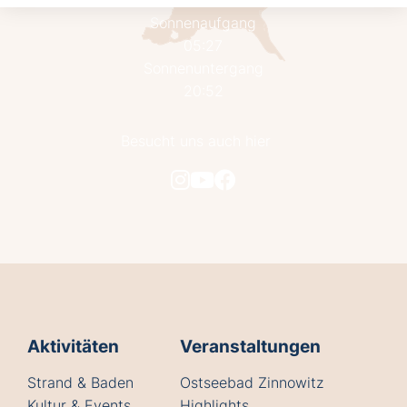
1019 hPa
Sonnenaufgang
05:27
Sonnenuntergang
20:52
Besucht uns auch hier
Aktivitäten
Veranstaltungen
Strand & Baden
Ostseebad Zinnowitz
Kultur & Events
Highlights