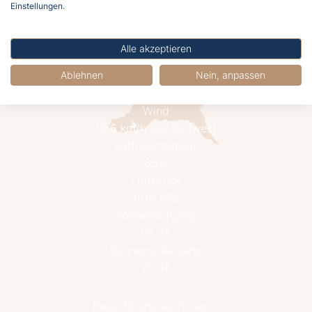
Einstellungen.
Alle akzeptieren
18.4°C
Ablehnen
Nein, anpassen
Mäßig bewölkt
Wind
10.6 km/h aus Südwest
Luftfeuchtigkeit
65%
Luftdruck
1010 hPa
Sonnenaufgang
05:32
Sonnenuntergang
20:46
Besucht uns auch hier