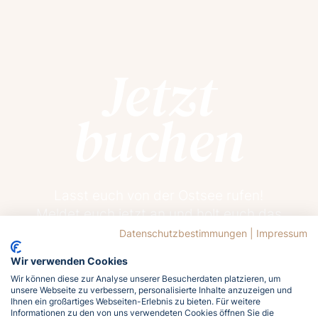
Jetzt
buchen
Lasst euch von der Ostsee rufen!
Meldet euch jetzt an und holt euch das
Meergefühl nach Hause!
Datenschutzbestimmungen
|
Impressum
Wir verwenden Cookies
Jetzt buchen
Wir können diese zur Analyse unserer Besucherdaten platzieren, um
unsere Webseite zu verbessern, personalisierte Inhalte anzuzeigen und
Ihnen ein großartiges Webseiten-Erlebnis zu bieten. Für weitere
Informationen zu den von uns verwendeten Cookies öffnen Sie die