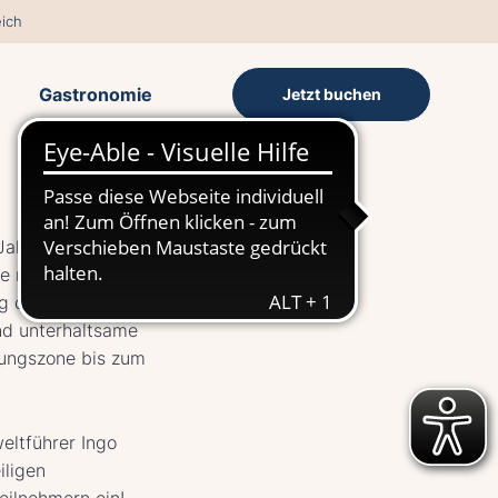
ich
Gastronomie
Jetzt buchen
ahreszeit ein
e mit zu einem
g der Ostseedüne!
nd unterhaltsame
dungszone bis zum
eltführer Ingo
iligen
eilnehmern ein!