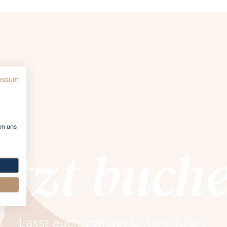
essum
on uns
etzt buch
Lasst euch von der Ostsee rufen!