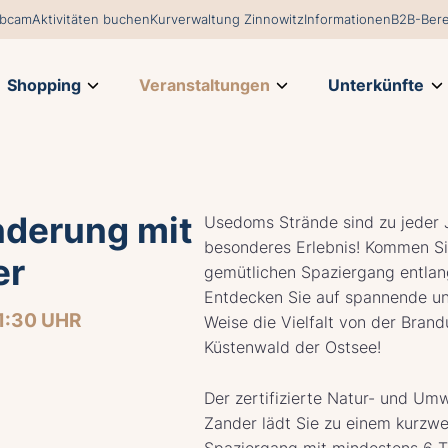
bcam
Aktivitäten buchen
Kurverwaltung Zinnowitz
Informationen
B2B-Bere
Shopping
Veranstaltungen
Unterkünfte
derung mit
Usedoms Strände sind zu jeder J
besonderes Erlebnis! Kommen Si
er
gemütlichen Spaziergang entlan
Entdecken Sie auf spannende u
11:30 UHR
Weise die Vielfalt von der Bran
Küstenwald der Ostsee!
Der zertifizierte Natur- und Umw
Zander lädt Sie zu einem kurzwe
Spaziergang mit mindestens 6 T