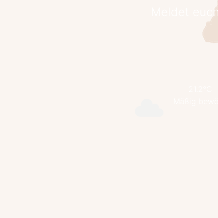
Meldet euch
21.2°C
Mäßig bewö