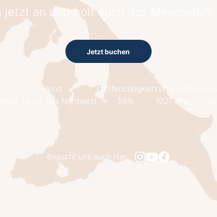
 jetzt an und holt euch das Meergefühl
Jetzt buchen
Wind
Luftfeuchtigkeit
Luftdruck
Sonnen
lkt
28.1 km/h aus Nordwest
56%
1021 hPa
05
Besucht uns auch hier