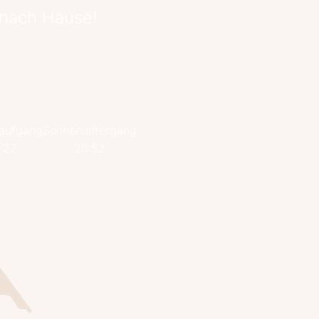
 nach Hause!
aufgang
Sonnenuntergang
:27
20:52