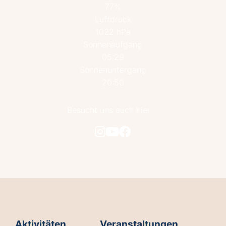
77%
Luftdruck
1022 hPa
Sonnenaufgang
05:29
Sonnenuntergang
20:50
Besucht uns auch hier
Aktivitäten
Veranstaltungen