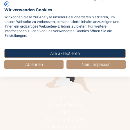
Wir verwenden Cookies
Lasst euch von der Ostsee rufen!
Wir können diese zur Analyse unserer Besucherdaten platzieren, um
unsere Webseite zu verbessern, personalisierte Inhalte anzuzeigen und
Meldet euch jetzt an und holt euch das
Ihnen ein großartiges Webseiten-Erlebnis zu bieten. Für weitere
Meergefühl nach Hause!
Informationen zu den von uns verwendeten Cookies öffnen Sie die
Einstellungen.
Jetzt buchen
Alle akzeptieren
Ablehnen
Nein, anpassen
14.5°C
Ein paar Wolken
Wind
19.2 km/h aus West
Luftfeuchtigkeit