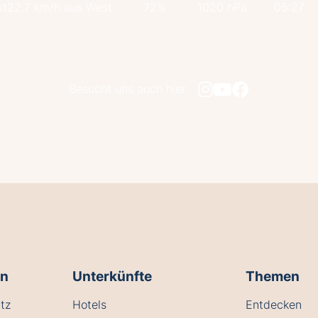
kt
22.7 km/h aus West
72%
1020 hPa
05:27
Besucht uns auch hier
en
Unterkünfte
Themen
tz
Hotels
Entdecken