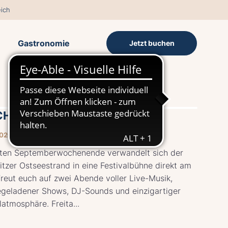
ich
Gastronomie
Jetzt buchen
H-Festival
026 18:00–22:00 UHR
ten Septemberwochenende verwandelt sich der
tzer Ostseestrand in eine Festivalbühne direkt am
reut euch auf zwei Abende voller Live-Musik,
egeladener Shows, DJ-Sounds und einzigartiger
latmosphäre. Freita...