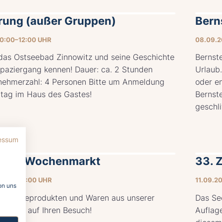
rung (außer Gruppen)
Bern
10:00–12:00 UHR
08.09.2
das Ostseebad Zinnowitz und seine Geschichte
Bernst
paziergang kennen! Dauer: ca. 2 Stunden
Urlaub
lnehmerzahl: 4 Personen Bitte um Anmeldung
oder en
rtag im Haus des Gastes!
Bernst
geschli
essum
itzer Wochenmarkt
33. 
14:00–18:00 UHR
11.09.2
on uns
 Frischeprodukten und Waren aus unserer
Das See
en sich auf Ihren Besuch!
Auflage