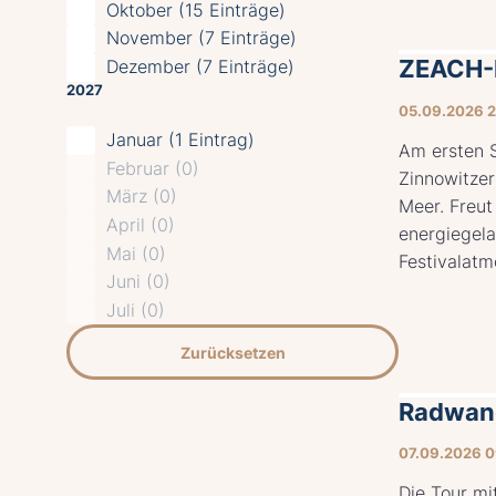
Oktober (15 Einträge)
November (7 Einträge)
ZEACH-F
Dezember (7 Einträge)
2027
05.09.2026 
Januar (1 Eintrag)
Am ersten 
Februar (0)
Zinnowitzer
März (0)
Meer. Freut
April (0)
energiegel
Mai (0)
Festivalatmo
Juni (0)
Juli (0)
Zurücksetzen
Radwand
07.09.2026 
Die Tour mi