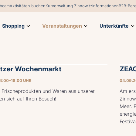
bcam
Aktivitäten buchen
Kurverwaltung Zinnowitz
Informationen
B2B-Bere
Shopping
Veranstaltungen
Unterkünfte
itzer Wochenmarkt
ZEAC
14:00–18:00 UHR
04.09.2
 Frischeprodukten und Waren aus unserer
Am ers
en sich auf Ihren Besuch!
Zinnowi
Meer. F
energi
Festiva