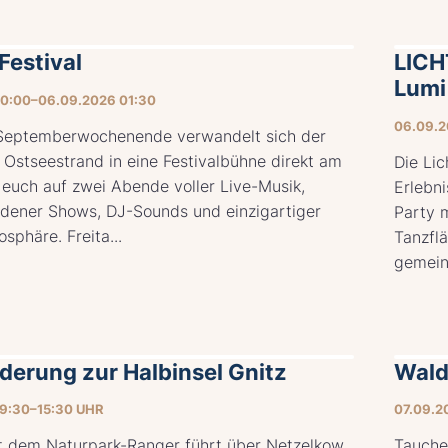
estival
LICH
Lumi
20:00–06.09.2026 01:30
06.09.2
Septemberwochenende verwandelt sich der
 Ostseestrand in eine Festivalbühne direkt am
Die Lic
 euch auf zwei Abende voller Live-Musik,
Erlebni
adener Shows, DJ-Sounds und einzigartiger
Party m
sphäre. Freita...
Tanzflä
gemein
erung zur Halbinsel Gnitz
Wald
09:30–15:30 UHR
07.09.2
t dem Naturpark-Ranger führt über Netzelkow
Tauche