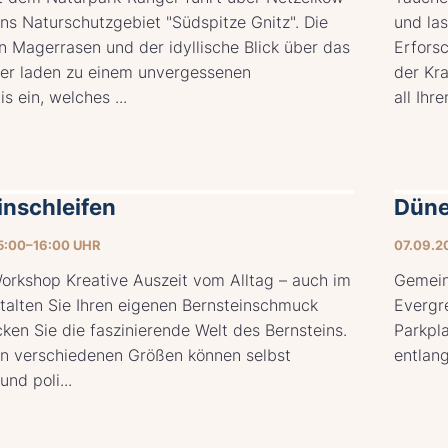
ns Naturschutzgebiet "Südspitze Gnitz". Die
und las
n Magerrasen und der idyllische Blick über das
Erforsc
er laden zu einem unvergessenen
der Kra
s ein, welches ...
all Ihre
inschleifen
Düne
5:00–16:00 UHR
07.09.2
orkshop Kreative Auszeit vom Alltag – auch im
Gemein
talten Sie Ihren eigenen Bernsteinschmuck
Evergre
ken Sie die faszinierende Welt des Bernsteins.
Parkpl
in verschiedenen Größen können selbst
entlan
und poli...