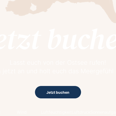
etzt buch
Lasst euch von der Ostsee rufen!
 jetzt an und holt euch das Meergefühl
Jetzt buchen
C
Wind
Luftfeuchtigkeit
Luftdruck
Sonnenaufg