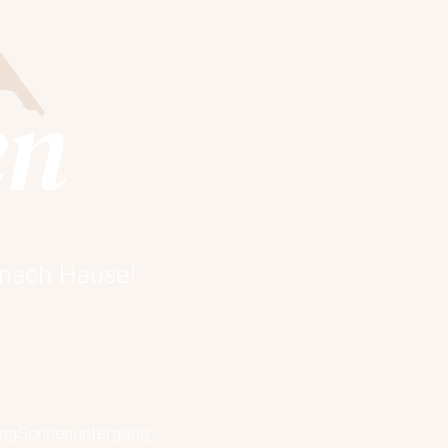
en
 nach Hause!
ang
Sonnenuntergang