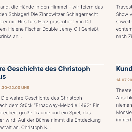
and, die Hände in den Himmel – wir feiern das
Travest
en Schlager! Die Zinnowitzer Schlagernacht
Show v
eer mit Hits fürs Herz präsentiert von DJ
soweit:
em Helene Fischer Double Jenny C.! Genießt
echtem
rinks an...
nach Zi
re Geschichte des Christoph
Kun
us
14.07.2
9:30–22:00 UHR
Theate
Abschl
 Die wahre Geschichte des Christoph
nieman
ach dem Stück “Broadway-Melodie 1492” Ein
Monsieu
prechen, große Träume und ein Spiel, das
immerhi
er wird: Auf der Bühne nimmt die Entdeckung
stalt an. Christoph K...