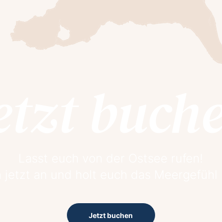
etzt buch
Lasst euch von der Ostsee rufen!
 jetzt an und holt euch das Meergefühl
Jetzt buchen