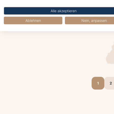
Es erwartet
handgemach
Alle akzeptieren
allerlei Kös
große Kuns
Ablehnen
Nein, anpassen
die Kinder -
1
2