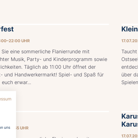
fest
Klei
1:00–22:00 UHR
17.07.2
 Sie eine sommerliche Flanierrunde mit
Taucht 
ter Musik, Party- und Kinderprogramm sowie
Ostsee
tlichkeiten. Täglich ab 11:00 Uhr öffnet der
entdec
t- und Handwerkermarkt! Spiel- und Spaß für
über d
 euch erwar...
Spielen
essum
fest
Karu
Karu
on uns
1:00–23:55 UHR
17.07.2