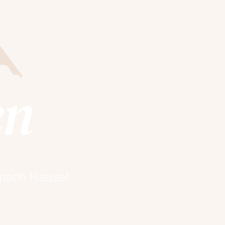
en
 nach Hause!