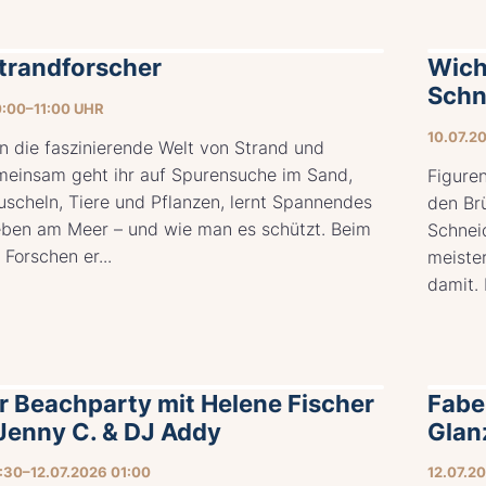
Strandforscher
Wich
Schn
0:00–11:00 UHR
10.07.2
in die faszinierende Welt von Strand und
meinsam geht ihr auf Spurensuche im Sand,
Figure
scheln, Tiere und Pflanzen, lernt Spannendes
den Brü
eben am Meer – und wie man es schützt. Beim
Schnei
 Forschen er...
meiste
damit. D
r Beachparty mit Helene Fischer
Fabe
Jenny C. & DJ Addy
Glan
9:30–12.07.2026 01:00
12.07.2