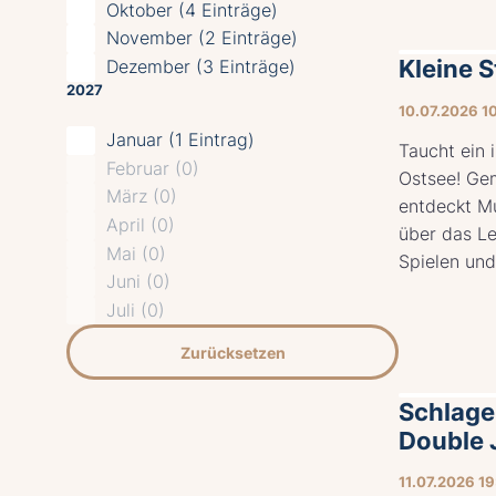
Oktober (4 Einträge)
November (2 Einträge)
Kleine 
Dezember (3 Einträge)
2027
10.07.2026 1
Januar (1 Eintrag)
Taucht ein 
Februar (0)
Ostsee! Ge
März (0)
entdeckt Mu
April (0)
über das L
Mai (0)
Spielen und
Juni (0)
Juli (0)
Zurücksetzen
Schlage
Double 
11.07.2026 1