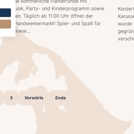
 Sie eine sommerliche Flanierrunde mit
ter Musik, Party- und Kinderprogramm sowie
Konzer
tlichkeiten. Täglich ab 11:00 Uhr öffnet der
Karusse
t- und Handwerkermarkt! Spiel- und Spaß für
wurde 
 euch erwar...
gegründ
versch
3
Vorwärts
Ende