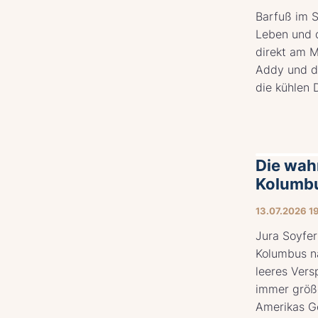
Barfuß im S
Leben und d
direkt am M
Addy und d
die kühlen D
Die wah
Kolumb
13.07.2026 1
Jura Soyfer
Kolumbus n
leeres Vers
immer größ
Amerikas Ge