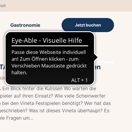
ich
Gastronomie
Jetzt buchen
A – Ein Blick hinter die Kulissen
026 11:00–12:00 UHR
Ein Blick hinter die Kulissen Wo warten die
ieler auf Ihren Einsatz? Wie viele Scheinwerfer
 bei den Vineta Festspielen benötigt? Wer hat das
geschrieben? Was ist dieses Vineta überhaupt? Es
ele Fragen um...