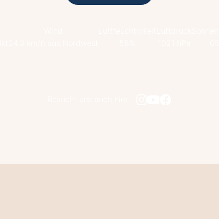
Wind
Luftfeuchtigkeit
Luftdruck
Sonnen
lkt
24.3 km/h aus Nordwest
58%
1021 hPa
05
Besucht uns auch hier