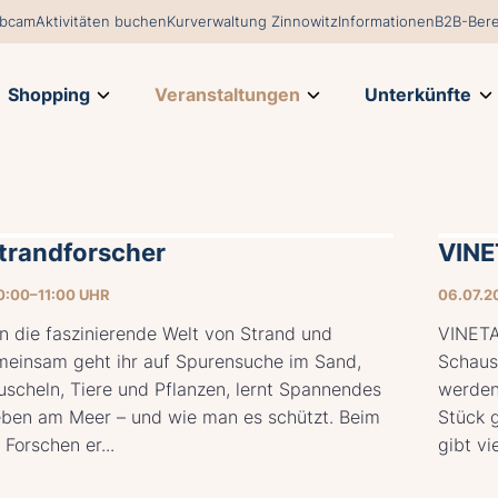
bcam
Aktivitäten buchen
Kurverwaltung Zinnowitz
Informationen
B2B-Bere
Shopping
Veranstaltungen
Unterkünfte
Strandforscher
VINET
0:00–11:00 UHR
06.07.2
in die faszinierende Welt von Strand und
VINETA 
meinsam geht ihr auf Spurensuche im Sand,
Schausp
scheln, Tiere und Pflanzen, lernt Spannendes
werden
eben am Meer – und wie man es schützt. Beim
Stück 
 Forschen er...
gibt vi