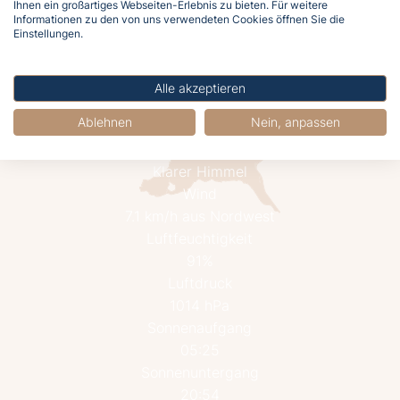
Jetzt buchen
Ihnen ein großartiges Webseiten-Erlebnis zu bieten. Für weitere
Informationen zu den von uns verwendeten Cookies öffnen Sie die
Einstellungen.
Alle akzeptieren
Ablehnen
Nein, anpassen
20°C
Klarer Himmel
Wind
7.1 km/h aus Nordwest
Luftfeuchtigkeit
91%
Luftdruck
1014 hPa
Sonnenaufgang
05:25
Sonnenuntergang
20:54