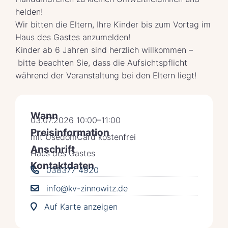
helden!
Wir bitten die Eltern, Ihre Kinder bis zum Vortag im
Haus des Gastes anzumelden!
Kinder ab 6 Jahren sind herzlich willkommen –
bitte beachten Sie, dass die Aufsichtspflicht
während der Veranstaltung bei den Eltern liegt!
Wann
03.07.2026 10:00–11:00
Preisinformation
mit UsedomCard kostenfrei
Anschrift
Haus des Gastes
Kontaktdaten
038377 4920
info@kv-zinnowitz.de
Auf Karte anzeigen