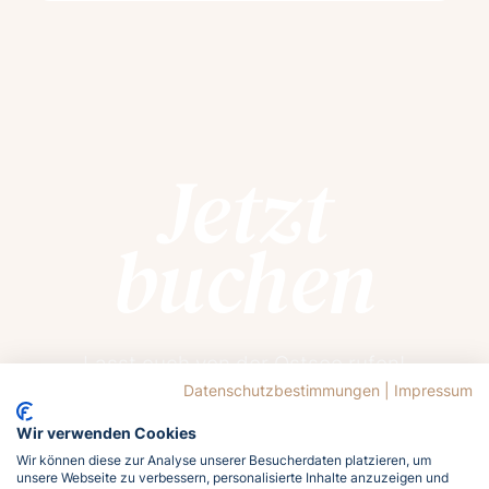
Jetzt
buchen
Lasst euch von der Ostsee rufen!
Meldet euch jetzt an und holt euch das
Datenschutzbestimmungen
|
Impressum
Meergefühl nach Hause!
Wir verwenden Cookies
Wir können diese zur Analyse unserer Besucherdaten platzieren, um
unsere Webseite zu verbessern, personalisierte Inhalte anzuzeigen und