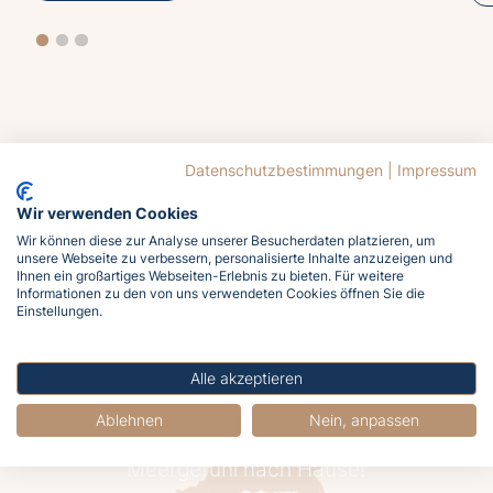
Datenschutzbestimmungen
|
Impressum
Jetzt
Wir verwenden Cookies
Wir können diese zur Analyse unserer Besucherdaten platzieren, um
unsere Webseite zu verbessern, personalisierte Inhalte anzuzeigen und
Ihnen ein großartiges Webseiten-Erlebnis zu bieten. Für weitere
buchen
Informationen zu den von uns verwendeten Cookies öffnen Sie die
Einstellungen.
Alle akzeptieren
Lasst euch von der Ostsee rufen!
Ablehnen
Nein, anpassen
Meldet euch jetzt an und holt euch das
Meergefühl nach Hause!