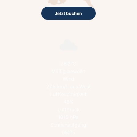
Jetzt buchen
26.2°C
Mäßig bewölkt
Wind
27.5 km/h aus West
Luftfeuchtigkeit
48%
Luftdruck
1015 hPa
Sonnenaufgang
05:25