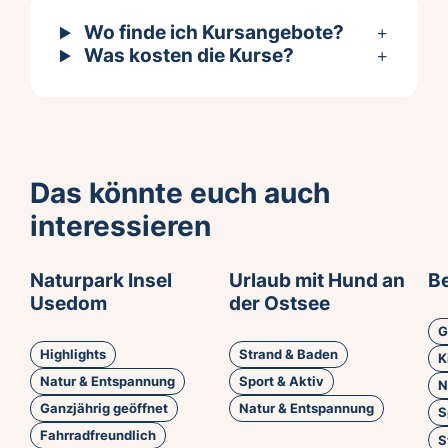
Wo finde ich Kursangebote?
Was kosten die Kurse?
Das könnte euch auch
interessieren
Naturpark Insel
Urlaub mit Hund an
B
Usedom
der Ostsee
G
Highlights
Strand & Baden
K
Natur & Entspannung
Sport & Aktiv
N
Ganzjährig geöffnet
Natur & Entspannung
S
Fahrradfreundlich
S