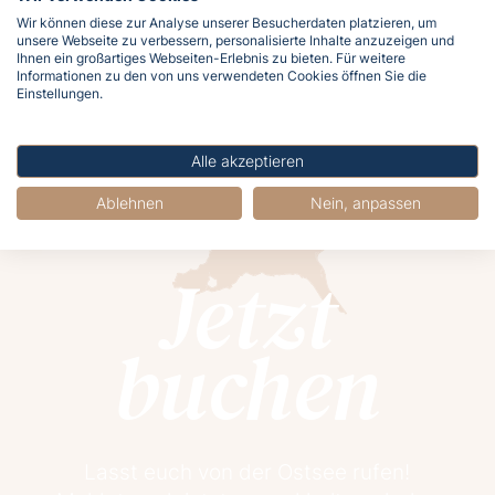
Wir können diese zur Analyse unserer Besucherdaten platzieren, um
4
5
6
7
8
9
10
unsere Webseite zu verbessern, personalisierte Inhalte anzuzeigen und
Ihnen ein großartiges Webseiten-Erlebnis zu bieten. Für weitere
Informationen zu den von uns verwendeten Cookies öffnen Sie die
Anfang
Ende
Einstellungen.
Alle akzeptieren
Ablehnen
Nein, anpassen
Jetzt
buchen
Lasst euch von der Ostsee rufen!