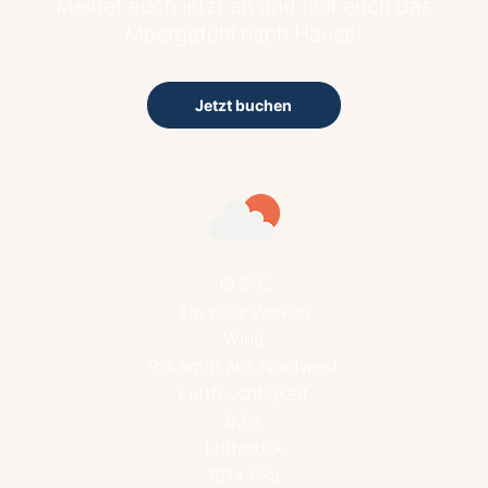
Meldet euch jetzt an und holt euch das
Meergefühl nach Hause!
Jetzt buchen
19.5°C
Ein paar Wolken
Wind
9.4 km/h aus Nordwest
Luftfeuchtigkeit
92%
Luftdruck
1014 hPa