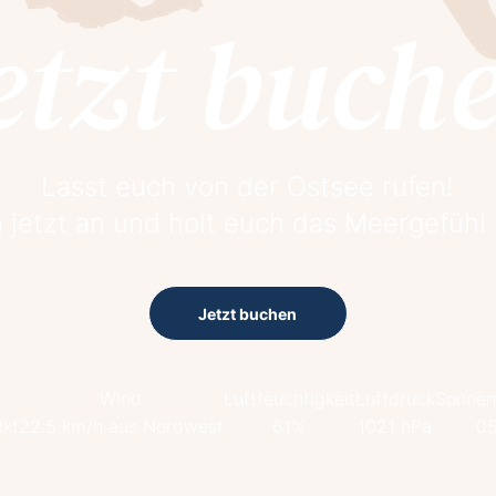
etzt buch
Lasst euch von der Ostsee rufen!
 jetzt an und holt euch das Meergefühl
Jetzt buchen
Wind
Luftfeuchtigkeit
Luftdruck
Sonnen
kt
22.5 km/h aus Nordwest
61%
1021 hPa
05