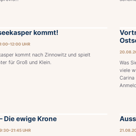
seekasper kommt!
Vortr
Osts
1:00–12:00 UHR
20.08.2
kasper kommt nach Zinnowitz und spielt
er für Groß und Klein.
Was Si
viele w
Carina 
Anmeld
– Die ewige Krone
Auss
9:30–21:45 UHR
21.08.2