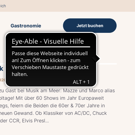
ich
Gastronomie
Jetzt buchen
k am Meer mit High Voltage
026 19:00–22:00 UHR
zu Gast bei Musik am Meer: Mazze und Marco alias
oltage! Mit über 60 Shows im Jahr Europaweit
gs, feiern die Beiden die 60er & 70er Jahre in
neuen Gewand. Ob Klassiker von AC/DC, Chuck
der CCR, Elvis Presl...