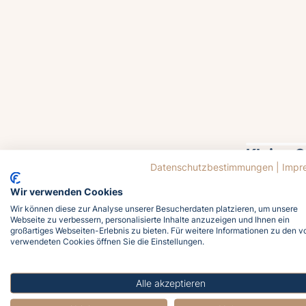
Kleine 
Datenschutzbestimmungen
|
Impr
21.08.2026 1
Wir verwenden Cookies
Taucht ein 
Wir können diese zur Analyse unserer Besucherdaten platzieren, um unsere
Webseite zu verbessern, personalisierte Inhalte anzuzeigen und Ihnen ein
Ostsee! Ge
großartiges Webseiten-Erlebnis zu bieten. Für weitere Informationen zu den v
entdeckt Mu
verwendeten Cookies öffnen Sie die Einstellungen.
über das L
Spielen und
Alle akzeptieren