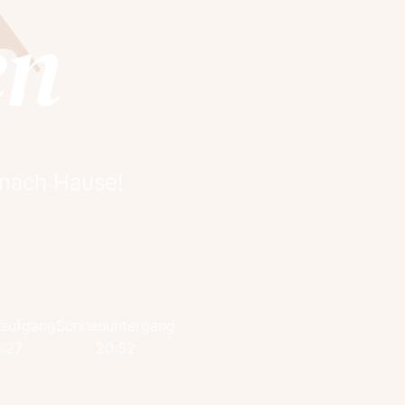
en
 nach Hause!
aufgang
Sonnenuntergang
:27
20:52