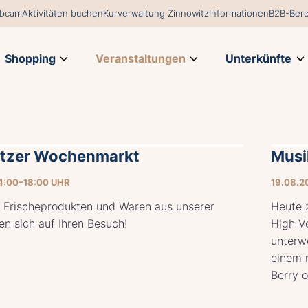
bcam
Aktivitäten buchen
Kurverwaltung Zinnowitz
Informationen
B2B-Bere
Shopping
Veranstaltungen
Unterkünfte
itzer Wochenmarkt
Musi
4:00–18:00 UHR
19.08.2
 Frischeprodukten und Waren aus unserer
Heute 
en sich auf Ihren Besuch!
High V
unterwe
einem 
Berry o