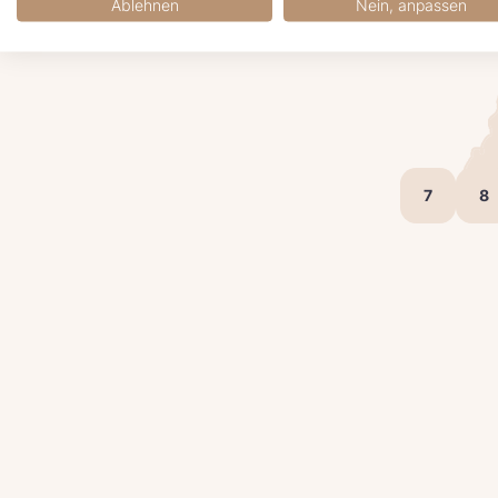
Ablehnen
Nein, anpassen
7
8