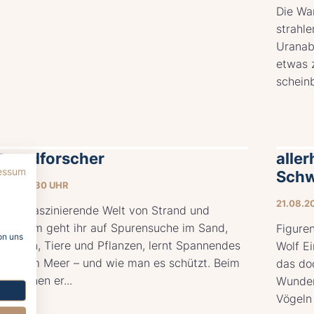
Die Wa
strahl
Uranab
etwas 
scheinb
Strandforscher
aller
essum
Schw
0:00–11:30 UHR
21.08.2
in die faszinierende Welt von Strand und
meinsam geht ihr auf Spurensuche im Sand,
Figure
on uns
scheln, Tiere und Pflanzen, lernt Spannendes
Wolf Ei
eben am Meer – und wie man es schützt. Beim
das doc
 Forschen er...
Wunder
Vögeln 