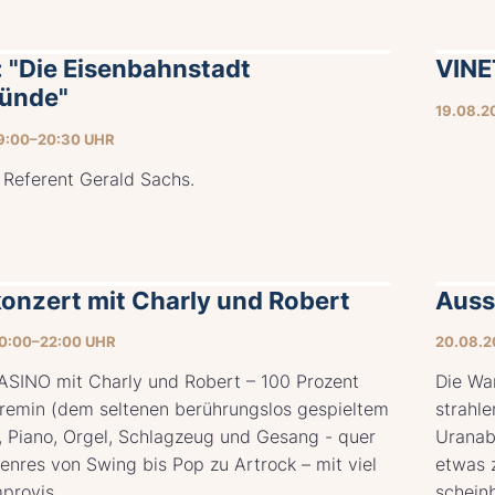
: "Die Eisenbahnstadt
VINE
ünde"
19.08.2
19:00–20:30 UHR
 Referent Gerald Sachs.
konzert mit Charly und Robert
Auss
20:00–22:00 UHR
20.08.2
SINO mit Charly und Robert – 100 Prozent
Die Wa
remin (dem seltenen berührungslos gespieltem
strahl
, Piano, Orgel, Schlagzeug und Gesang - quer
Uranab
enres von Swing bis Pop zu Artrock – mit viel
etwas 
provis...
scheinb