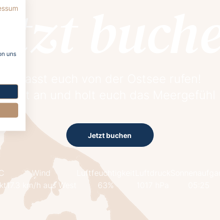
etzt buch
essum
on uns
Lasst euch von der Ostsee rufen!
 jetzt an und holt euch das Meergefühl
Jetzt buchen
°C
Wind
Luftfeuchtigkeit
Luftdruck
Sonnenaufga
kt
17.3 km/h aus West
63%
1017 hPa
05:25