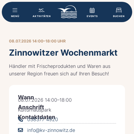
MENÜ
AKTIVITÄTEN
EVENTS
BUCHEN
08.07.2026 14:00–18:00 UHR
Zinnowitzer Wochenmarkt
Händler mit Frischeprodukten und Waren aus
unserer Region freuen sich auf Ihren Besuch!
Wann
08.07.2026 14:00–18:00
Anschrift
Kulturhauspark
Kontaktdaten
038377 4920
info@kv-zinnowitz.de