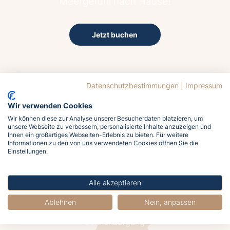
Meergefühl nach Hause!
Jetzt buchen
Datenschutzbestimmungen
|
Impressum
Wir verwenden Cookies
28.4°C
Wir können diese zur Analyse unserer Besucherdaten platzieren, um
unsere Webseite zu verbessern, personalisierte Inhalte anzuzeigen und
Klarer Himmel
Ihnen ein großartiges Webseiten-Erlebnis zu bieten. Für weitere
Informationen zu den von uns verwendeten Cookies öffnen Sie die
Wind
Einstellungen.
17.1 km/h aus Südost
Luftfeuchtigkeit
41%
Alle akzeptieren
Luftdruck
Ablehnen
Nein, anpassen
1015 hPa
Sonnenaufgang