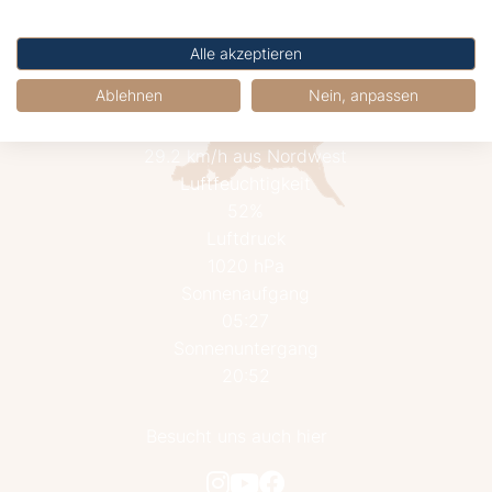
Alle akzeptieren
21.2°C
Ablehnen
Nein, anpassen
Mäßig bewölkt
Wind
29.2 km/h aus Nordwest
Luftfeuchtigkeit
52%
Luftdruck
1020 hPa
Sonnenaufgang
05:27
Sonnenuntergang
20:52
Besucht uns auch hier