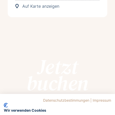
Auf Karte anzeigen
Jetzt
buchen
Datenschutzbestimmungen
|
Impressum
Lasst euch von der Ostsee rufen!
Meldet euch jetzt an und holt euch das
Wir verwenden Cookies