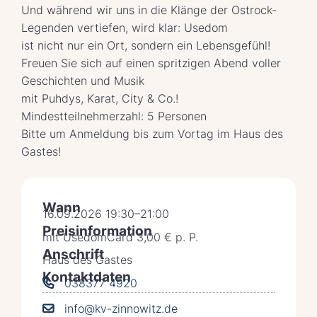
Und während wir uns in die Klänge der Ostrock-
Legenden vertiefen, wird klar: Usedom
ist nicht nur ein Ort, sondern ein Lebensgefühl!
Freuen Sie sich auf einen spritzigen Abend voller
Geschichten und Musik
mit Puhdys, Karat, City & Co.!
Mindestteilnehmerzahl: 5 Personen
Bitte um Anmeldung bis zum Vortag im Haus des
Gastes!
Wann
16.09.2026 19:30–21:00
Preisinformation
mit UsedomCard 3,00 € p. P.
Anschrift
Haus des Gastes
Kontaktdaten
038377 4920
info@kv-zinnowitz.de