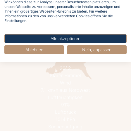
Meergefühl nach Hause!
Wir können diese zur Analyse unserer Besucherdaten platzieren, um
unsere Webseite zu verbessern, personalisierte Inhalte anzuzeigen und
Ihnen ein großartiges Webseiten-Erlebnis zu bieten. Für weitere
Informationen zu den von uns verwendeten Cookies öffnen Sie die
Jetzt buchen
Einstellungen.
Alle akzeptieren
Ablehnen
Nein, anpassen
20°C
Klarer Himmel
Wind
7.1 km/h aus Nordwest
Luftfeuchtigkeit
91%
Luftdruck
1014 hPa
Sonnenaufgang