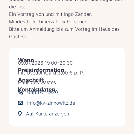
die Insel.
Ein Vortrag von und mit Ingo Zander.
Mindestteilnehmerzahl: 5 Personen
Bitte um Anmeldung bis zum Vortag im Haus des
Gastes!
Wann
09.07.2026 19:00–20:30
Preisinformation
mit UsedomCard 3,00 € p. P.
Anschrift
Haus des Gastes
Kontaktdaten
038377 4920
info@kv-zinnowitz.de
Auf Karte anzeigen