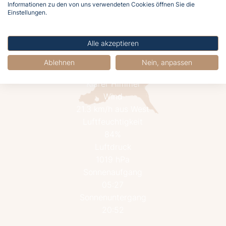
Informationen zu den von uns verwendeten Cookies öffnen Sie die
Einstellungen.
Alle akzeptieren
Ablehnen
Nein, anpassen
15.6°C
Klarer Himmel
Wind
21.3 km/h aus West
Luftfeuchtigkeit
84%
Luftdruck
1019 hPa
Sonnenaufgang
05:27
Sonnenuntergang
20:52