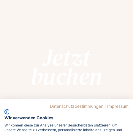
Jetzt
buchen
Lasst euch von der Ostsee rufen!
Meldet euch jetzt an und holt euch das
Datenschutzbestimmungen
|
Impressum
Meergefühl nach Hause!
Wir verwenden Cookies
Wir können diese zur Analyse unserer Besucherdaten platzieren, um
unsere Webseite zu verbessern, personalisierte Inhalte anzuzeigen und