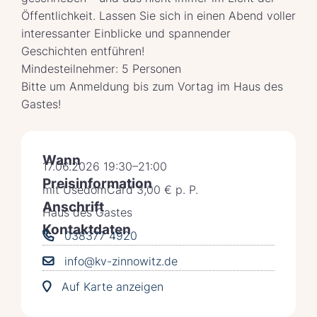
Öffentlichkeit. Lassen Sie sich in einen Abend voller
interessanter Einblicke und spannender
Geschichten entführen!
Mindesteilnehmer: 5 Personen
Bitte um Anmeldung bis zum Vortag im Haus des
Gastes!
Wann
17.06.2026 19:30–21:00
Preisinformation
mit UsedomCard 3,00 € p. P.
Anschrift
Haus des Gastes
Kontaktdaten
038377 4920
info@kv-zinnowitz.de
Auf Karte anzeigen