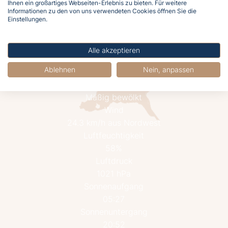
Jetzt buchen
Ihnen ein großartiges Webseiten-Erlebnis zu bieten. Für weitere
Informationen zu den von uns verwendeten Cookies öffnen Sie die
Einstellungen.
Alle akzeptieren
Ablehnen
Nein, anpassen
19.3°C
Mäßig bewölkt
Wind
24.3 km/h aus Nordwest
Luftfeuchtigkeit
58%
Luftdruck
1021 hPa
Sonnenaufgang
05:27
Sonnenuntergang
20:52