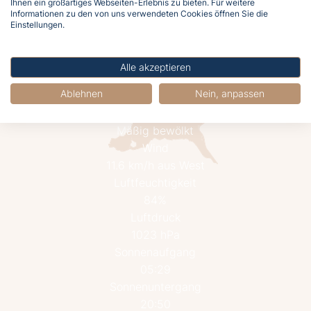
Ihnen ein großartiges Webseiten-Erlebnis zu bieten. Für weitere
Informationen zu den von uns verwendeten Cookies öffnen Sie die
Einstellungen.
Alle akzeptieren
Ablehnen
Nein, anpassen
13.3°C
Mäßig bewölkt
Wind
11.6 km/h aus West
Luftfeuchtigkeit
84%
Luftdruck
1023 hPa
Sonnenaufgang
05:29
Sonnenuntergang
20:50