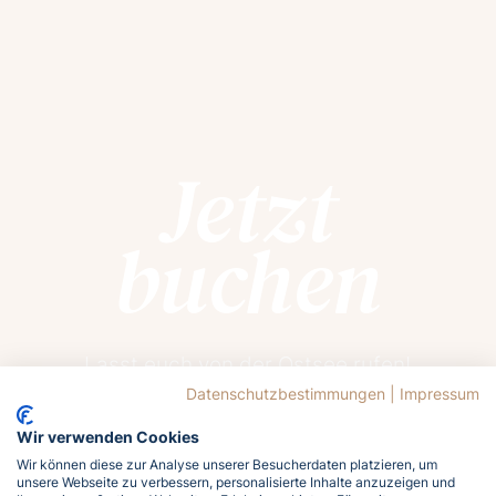
Jetzt
buchen
Lasst euch von der Ostsee rufen!
Meldet euch jetzt an und holt euch das
Datenschutzbestimmungen
|
Impressum
Meergefühl nach Hause!
Wir verwenden Cookies
Wir können diese zur Analyse unserer Besucherdaten platzieren, um
unsere Webseite zu verbessern, personalisierte Inhalte anzuzeigen und
Jetzt buchen