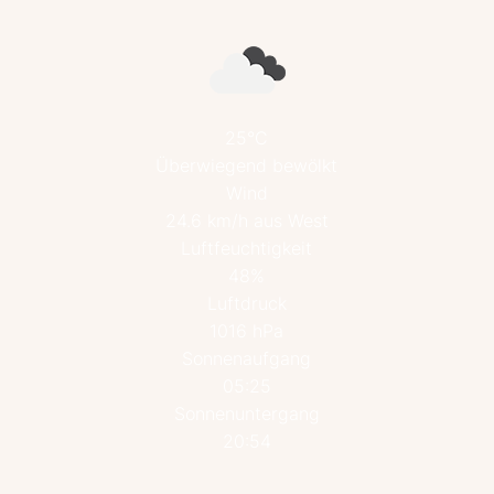
25°C
Überwiegend bewölkt
Wind
24.6 km/h aus West
Luftfeuchtigkeit
48%
Luftdruck
1016 hPa
Sonnenaufgang
05:25
Sonnenuntergang
20:54