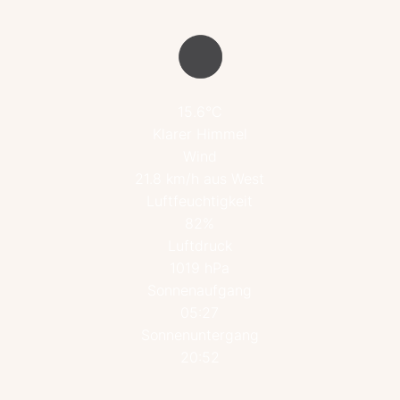
15.6°C
Klarer Himmel
Wind
21.8 km/h aus West
Luftfeuchtigkeit
82%
Luftdruck
1019 hPa
Sonnenaufgang
05:27
Sonnenuntergang
20:52