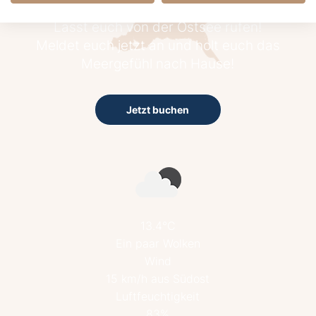
Lasst euch von der Ostsee rufen!
Meldet euch jetzt an und holt euch das
Meergefühl nach Hause!
Jetzt buchen
13.4°C
Ein paar Wolken
Wind
15 km/h aus Südost
Luftfeuchtigkeit
83%