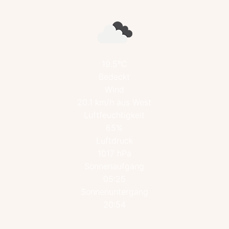
19.5°C
Bedeckt
Wind
20.1 km/h aus West
Luftfeuchtigkeit
65%
Luftdruck
1017 hPa
Sonnenaufgang
05:25
Sonnenuntergang
20:54