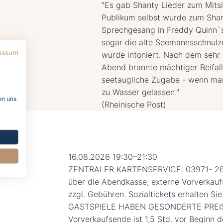
"Es gab Shanty Lieder zum Mits
Publikum selbst wurde zum Shan
Sprechgesang in Freddy Quinn`s
sogar die alte Seemannsschnulz
essum
wurde intoniert. Nach dem sehr
Abend brannte mächtiger Beifall
seetaugliche Zugabe - wenn man
zu Wasser gelassen."
on uns
(Rheinische Post)
16.08.2026 19:30–21:30
ZENTRALER KARTENSERVICE: 03971- 26
über die Abendkasse, externe Vorverkau
zzgl. Gebühren. Sozialtickets erhalten Si
GASTSPIELE HABEN GESONDERTE PREIS
Vorverkaufsende ist 1,5 Std. vor Beginn d