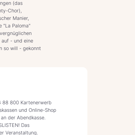
ingen (das
ty-Chor),
cher Manier,
e "La Paloma"
 vergnüglichen
 auf - und eine
 so will - gekonnt
 88 800 Kartenerwerb
fskassen und Online-Shop
e an der Abendkasse.
LISTEN! Das
er Veranstaltung.