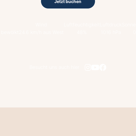
Jetzt buchen
Wind
Luftfeuchtigkeit
Luftdruck
Sonne
 bewölkt
24.6 km/h aus West
48%
1016 hPa
0
Besucht uns auch hier