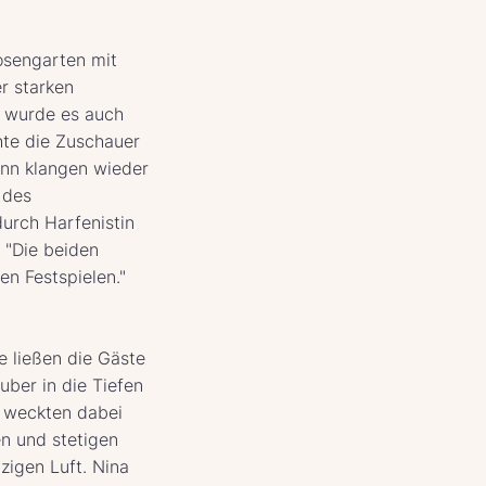
osengarten mit
er starken
o wurde es auch
hte die Zuschauer
ann klangen wieder
 des
rch Harfenistin
 "Die beiden
en Festspielen."
e ließen die Gäste
uber in die Tiefen
 weckten dabei
n und stetigen
zigen Luft. Nina