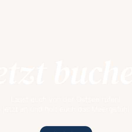
etzt buch
Lasst euch von der Ostsee rufen!
 jetzt an und holt euch das Meergefühl