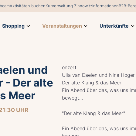
bcam
Aktivitäten buchen
Kurverwaltung Zinnowitz
Informationen
B2B-Bere
Shopping
Veranstaltungen
Unterkünfte
aelen und
onzert
Ulla van Daelen und Nina Hoger
 - Der alte
Der alte Klang & das Meer
Ein Abend über das, was uns i
as Meer
bewegt...
21:30 UHR
"Der alte Klang & das Meer"
Ein Abend über das, was uns i