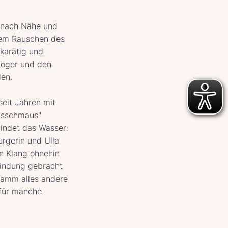
 nach Nähe und
dem Rauschen des
hkarätig und
Hoger und den
len.
seit Jahren mit
tsschmaus"
bindet das Wasser:
rgerin und Ulla
en Klang ohnehin
bindung gebracht
ramm alles andere
 für manche