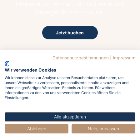
Meldet euch jetzt an und holt euch das
Meergefühl nach Hause!
Jetzt buchen
Datenschutzbestimmungen
|
Impressum
Wir verwenden Cookies
Wir können diese zur Analyse unserer Besucherdaten platzieren, um
unsere Webseite zu verbessern, personalisierte Inhalte anzuzeigen und
12.8°C
Ihnen ein großartiges Webseiten-Erlebnis zu bieten. Für weitere
Bedeckt
Informationen zu den von uns verwendeten Cookies öffnen Sie die
Einstellungen.
Wind
15.6 km/h aus West
Luftfeuchtigkeit
Alle akzeptieren
80%
Ablehnen
Nein, anpassen
Luftdruck
1022 hPa