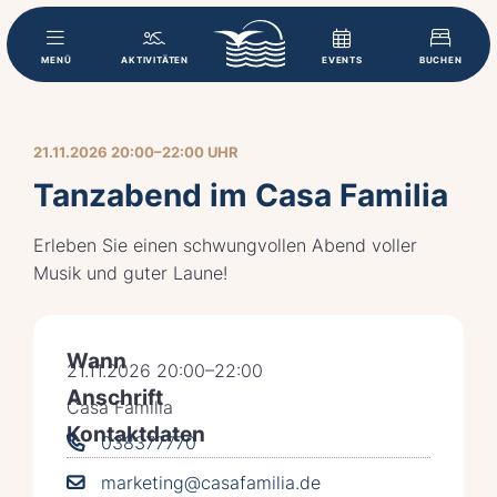
MENÜ
AKTIVITÄTEN
EVENTS
BUCHEN
21.11.2026 20:00–22:00 UHR
Tanzabend im Casa Familia
Erleben Sie einen schwungvollen Abend voller
Musik und guter Laune!
Wann
21.11.2026 20:00–22:00
Anschrift
Casa Familia
Kontaktdaten
038377770
marketing@casafamilia.de