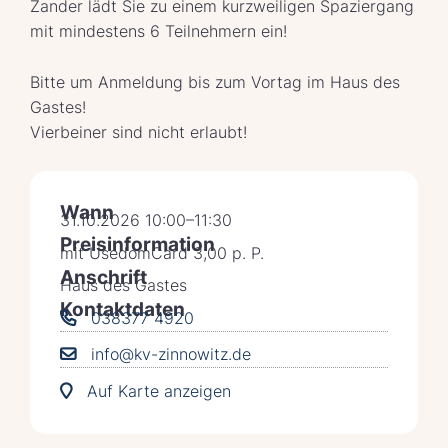
Zander lädt Sie zu einem kurzweiligen Spaziergang
mit mindestens 6 Teilnehmern ein!
Bitte um Anmeldung bis zum Vortag im Haus des
Gastes!
Vierbeiner sind nicht erlaubt!
Wann
31.10.2026 10:00–11:30
Preisinformation
mit UsedomCard 3,00 p. P.
Anschrift
Haus des Gastes
Kontaktdaten
038377 4920
info@kv-zinnowitz.de
Auf Karte anzeigen