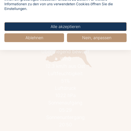
Informationen zu den von uns verwendeten Cookies öffnen Sie die
Einstellungen.
Alle akzeptieren
Ablehnen
Nein, anpassen
23.4°C
Überwiegend bewölkt
Wind
12.3 km/h aus Ost
Luftfeuchtigkeit
51%
Luftdruck
1022 hPa
Sonnenaufgang
05:29
Sonnenuntergang
20:50