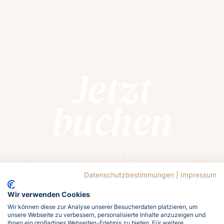
Jetzt
buchen
Lasst euch von der Ostsee rufen!
Meldet euch jetzt an und holt euch das
Datenschutzbestimmungen
|
Impressum
Meergefühl nach Hause!
Wir verwenden Cookies
Wir können diese zur Analyse unserer Besucherdaten platzieren, um
unsere Webseite zu verbessern, personalisierte Inhalte anzuzeigen und
Jetzt buchen
Ihnen ein großartiges Webseiten-Erlebnis zu bieten. Für weitere