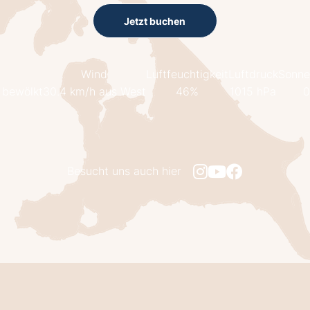
Jetzt buchen
Wind
Luftfeuchtigkeit
Luftdruck
Sonne
 bewölkt
30.4 km/h aus West
46%
1015 hPa
0
Besucht uns auch hier