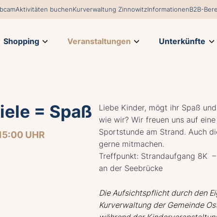
bcam
Aktivitäten buchen
Kurverwaltung Zinnowitz
Informationen
B2B-Bere
Shopping
Veranstaltungen
Unterkünfte
iele = Spaß
Liebe Kinder, mögt ihr Spaß und
wie wir? Wir freuen uns auf eine
Sportstunde am Strand. Auch di
15:00 UHR
gerne mitmachen.
Treffpunkt: Strandaufgang 8K 
an der Seebrücke
Die Aufsichtspflicht durch den E
Kurverwaltung der Gemeinde Os
während der Kinderveranstaltung