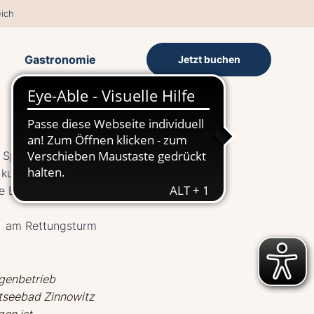
ich
Gastronomie
Jetzt buchen
 Spiele so sehr
 kurze
e Eltern dürfen
– am Rettungsturm
igenbetrieb
tseebad Zinnowitz
en ist