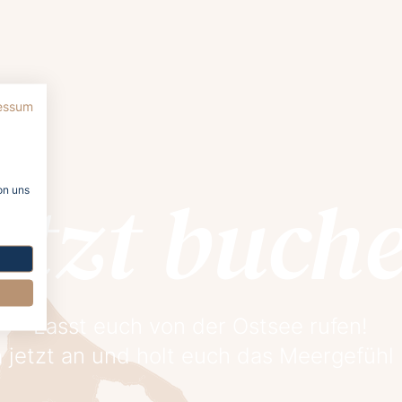
essum
etzt buch
on uns
Lasst euch von der Ostsee rufen!
 jetzt an und holt euch das Meergefühl