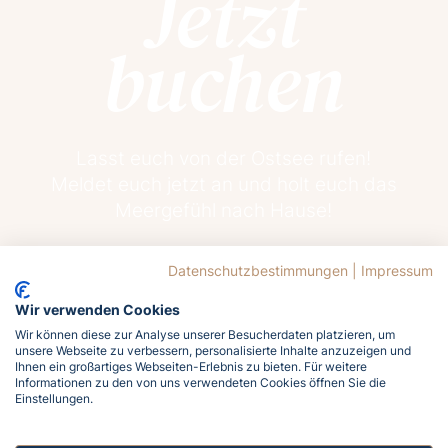
Jetzt
buchen
Lasst euch von der Ostsee rufen!
Meldet euch jetzt an und holt euch das
Meergefühl nach Hause!
Datenschutzbestimmungen
|
Impressum
Jetzt buchen
Wir verwenden Cookies
Wir können diese zur Analyse unserer Besucherdaten platzieren, um
unsere Webseite zu verbessern, personalisierte Inhalte anzuzeigen und
Ihnen ein großartiges Webseiten-Erlebnis zu bieten. Für weitere
Informationen zu den von uns verwendeten Cookies öffnen Sie die
Einstellungen.
12.6°C