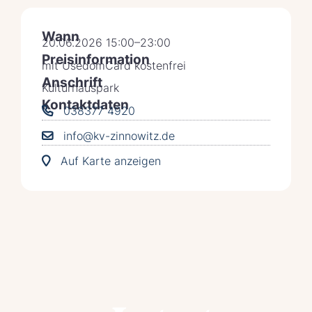
Wann
20.06.2026 15:00–23:00
Preisinformation
mit UsedomCard kostenfrei
Anschrift
Kulturhauspark
Kontaktdaten
038377 4920
info@kv-zinnowitz.de
Auf Karte anzeigen