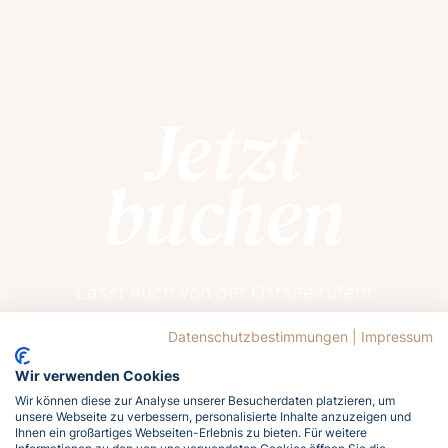
Jetzt
buchen
Lasst euch von der Ostsee rufen!
Meldet euch jetzt an und holt euch das
Datenschutzbestimmungen
|
Impressum
Meergefühl nach Hause!
Wir verwenden Cookies
Wir können diese zur Analyse unserer Besucherdaten platzieren, um
Jetzt buchen
unsere Webseite zu verbessern, personalisierte Inhalte anzuzeigen und
Ihnen ein großartiges Webseiten-Erlebnis zu bieten. Für weitere