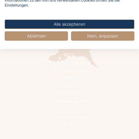
Informationen zu den von uns verwendeten Cookies öffnen Sie die
Einstellungen.
Alle akzeptieren
Ablehnen
Nein, anpassen
13.3°C
Mäßig bewölkt
Wind
11.6 km/h aus West
Luftfeuchtigkeit
84%
Luftdruck
1023 hPa
Sonnenaufgang
05:29
Sonnenuntergang
20:50