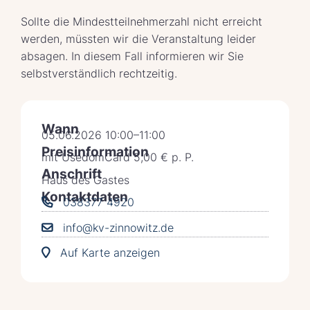
Sollte die Mindestteilnehmerzahl nicht erreicht
werden, müssten wir die Veranstaltung leider
absagen. In diesem Fall informieren wir Sie
selbstverständlich rechtzeitig.
Wann
05.06.2026 10:00–11:00
Preisinformation
mit UsedomCard 5,00 € p. P.
Anschrift
Haus des Gastes
Kontaktdaten
038377 4920
info@kv-zinnowitz.de
Auf Karte anzeigen