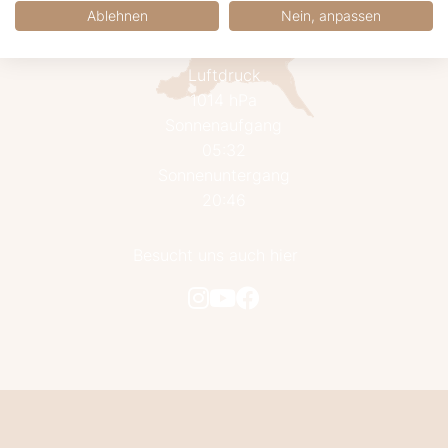
22.6 km/h aus West
Ablehnen
Nein, anpassen
Luftfeuchtigkeit
76%
Luftdruck
1014 hPa
Sonnenaufgang
05:32
Sonnenuntergang
20:46
Besucht uns auch hier