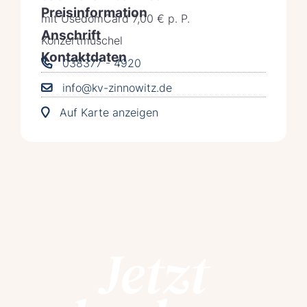
Preisinformation
mit UsedomCard 7,00 € p. P.
Anschrift
Konzertmuschel
Kontaktdaten
038377 - 4920
info@kv-zinnowitz.de
Auf Karte anzeigen
Jetzt