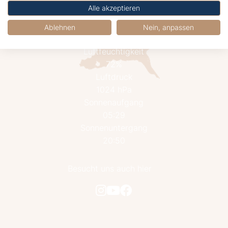
16.2°C
Alle akzeptieren
Klarer Himmel
Wind
Ablehnen
Nein, anpassen
12.6 km/h aus West
Luftfeuchtigkeit
72%
Luftdruck
1024 hPa
Sonnenaufgang
05:29
Sonnenuntergang
20:50
Besucht uns auch hier