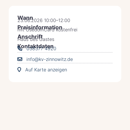
Wann
23.06.2026 10:00–12:00
Preisinformation
mit UsedomCard kostenfrei
Anschrift
Haus des Gastes
Kontaktdaten
038377 4920
info@kv-zinnowitz.de
Auf Karte anzeigen