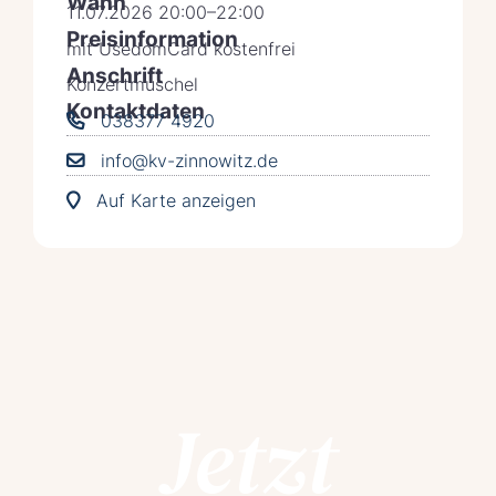
Wann
11.07.2026 20:00–22:00
Preisinformation
mit UsedomCard kostenfrei
Anschrift
Konzertmuschel
Kontaktdaten
038377 4920
info@kv-zinnowitz.de
Auf Karte anzeigen
Jetzt