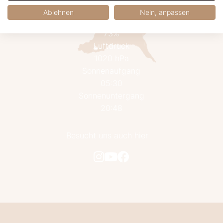
17.1 km/h aus Süd
Ablehnen
Nein, anpassen
Luftfeuchtigkeit
73%
Luftdruck
1020 hPa
Sonnenaufgang
05:30
Sonnenuntergang
20:48
Besucht uns auch hier