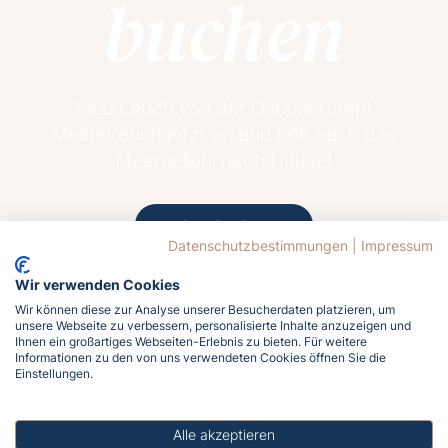
buchen
Lasst euch von der Ostsee rufen!
Meldet euch jetzt an und holt euch das
Meergefühl nach Hause!
Jetzt buchen
Datenschutzbestimmungen
|
Impressum
Wir verwenden Cookies
Wir können diese zur Analyse unserer Besucherdaten platzieren, um
unsere Webseite zu verbessern, personalisierte Inhalte anzuzeigen und
Ihnen ein großartiges Webseiten-Erlebnis zu bieten. Für weitere
Informationen zu den von uns verwendeten Cookies öffnen Sie die
Einstellungen.
16.2°C
Mäßig bewölkt
Alle akzeptieren
Wind