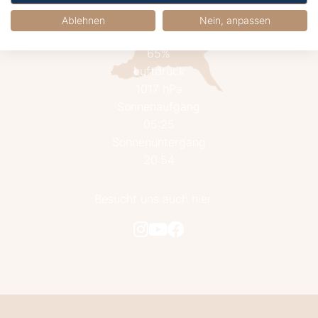
Wind
22.9 km/h aus West
Ablehnen
Nein, anpassen
Luftfeuchtigkeit
65%
Luftdruck
1017 hPa
Sonnenaufgang
05:25
Sonnenuntergang
20:54
Besucht uns auch hier