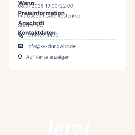
Wann
08.07.2026 19:00–22:00
Preisinformation
mit UsedomCard kostenfrei
Anschrift
Surfbar 8Q
Kontaktdaten
038377 4920
info@kv-zinnowitz.de
Auf Karte anzeigen
Jetzt