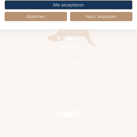
21.2°C
Alle akzeptieren
Klarer Himmel
Wind
Ablehnen
Nein, anpassen
7.3 km/h aus Südwest
Luftfeuchtigkeit
90%
Luftdruck
1014 hPa
Sonnenaufgang
05:25
Sonnenuntergang
20:54
Besucht uns auch hier