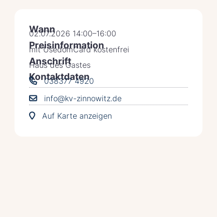
Wann
02.07.2026 14:00–16:00
Preisinformation
mit UsedomCard kostenfrei
Anschrift
Haus des Gastes
Kontaktdaten
038377 4920
info@kv-zinnowitz.de
Auf Karte anzeigen