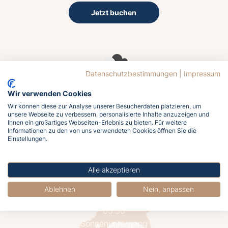
Jetzt buchen
Datenschutzbestimmungen
|
Impressum
Wir verwenden Cookies
19.5°C
Wir können diese zur Analyse unserer Besucherdaten platzieren, um
Bedeckt
unsere Webseite zu verbessern, personalisierte Inhalte anzuzeigen und
Wind
Ihnen ein großartiges Webseiten-Erlebnis zu bieten. Für weitere
Informationen zu den von uns verwendeten Cookies öffnen Sie die
18.6 km/h aus Süd
Einstellungen.
Luftfeuchtigkeit
63%
Alle akzeptieren
Luftdruck
1019 hPa
Ablehnen
Nein, anpassen
Sonnenaufgang
05:30
Sonnenuntergang