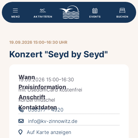
MENÜ
AKTIVITÄTEN
EVENTS
BUCHEN
19.09.2026 15:00–16:30 UHR
Konzert "Seyd by Seyd"
Wann
19.09.2026 15:00–16:30
Preisinformation
mit UsedomCard kostenfrei
Anschrift
Konzertmuschel
Kontaktdaten
038377 - 4920
info@kv-zinnowitz.de
Auf Karte anzeigen