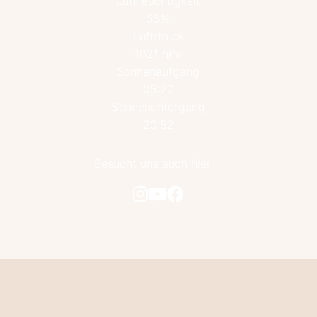
Luftfeuchtigkeit
55%
Luftdruck
1021 hPa
Sonnenaufgang
05:27
Sonnenuntergang
20:52
Besucht uns auch hier