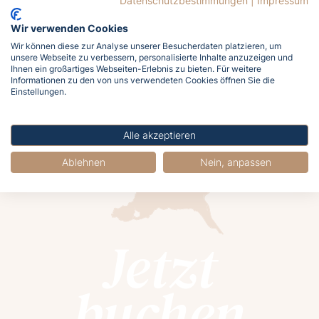
Datenschutzbestimmungen
|
Impressum
015118767062
Wir verwenden Cookies
m.hunold@vorpommersche-
Wir können diese zur Analyse unserer Besucherdaten platzieren, um
landesbuehne.de
unsere Webseite zu verbessern, personalisierte Inhalte anzuzeigen und
Ihnen ein großartiges Webseiten-Erlebnis zu bieten. Für weitere
Website
Informationen zu den von uns verwendeten Cookies öffnen Sie die
Einstellungen.
Auf Karte anzeigen
Alle akzeptieren
Ablehnen
Nein, anpassen
Jetzt
buchen