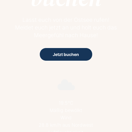
Lasst euch von der Ostsee rufen!
Meldet euch jetzt an und holt euch das
Meergefühl nach Hause!
Jetzt buchen
19.5°C
Mäßig bewölkt
Wind
28.8 km/h aus Nordwest