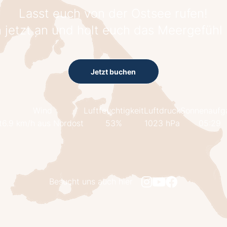
Lasst euch von der Ostsee rufen!
 jetzt an und holt euch das Meergefühl
Jetzt buchen
Wind
Luftfeuchtigkeit
Luftdruck
Sonnenaufg
t
6.9 km/h aus Nordost
53%
1023 hPa
05:29
Besucht uns auch hier