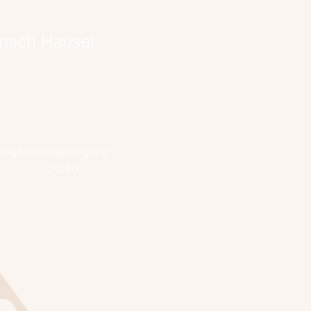
 nach Hause!
ang
Sonnenuntergang
20:50