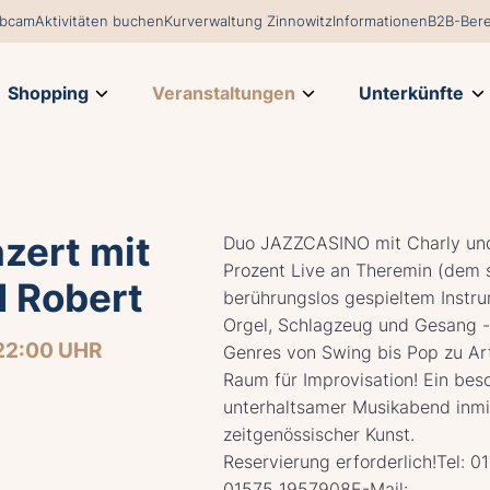
bcam
Aktivitäten buchen
Kurverwaltung Zinnowitz
Informationen
B2B-Bere
Shopping
Veranstaltungen
Unterkünfte
zert mit
Duo JAZZCASINO mit Charly und
Prozent Live an Theremin (dem 
d Robert
berührungslos gespieltem Instru
Orgel, Schlagzeug und Gesang -
22:00 UHR
Genres von Swing bis Pop zu Art
Raum für Improvisation! Ein bes
unterhaltsamer Musikabend inmi
zeitgenössischer Kunst.
Reservierung erforderlich!Tel: 
01575 1957908E-Mail: