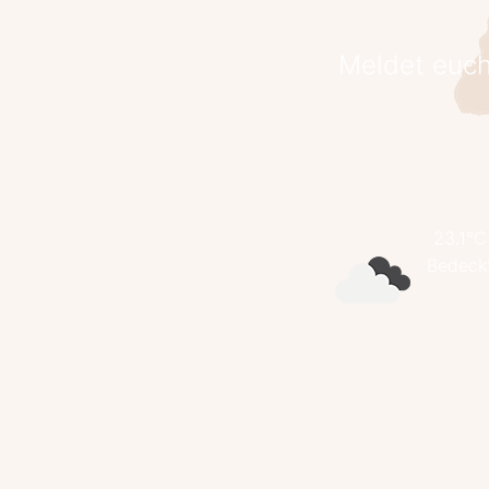
Meldet euch
23.1°C
Bedeck