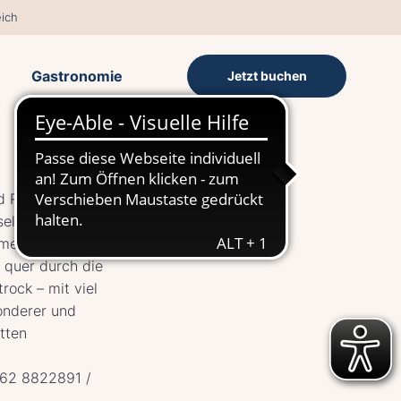
ich
Gastronomie
Jetzt buchen
 Robert – 100
seltenen
ment), Piano,
 quer durch die
rock – mit viel
onderer und
tten
0162 8822891 /