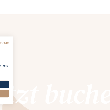
essum
on uns
etzt buch