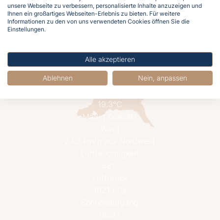
unsere Webseite zu verbessern, personalisierte Inhalte anzuzeigen und
Ihnen ein großartiges Webseiten-Erlebnis zu bieten. Für weitere
Informationen zu den von uns verwendeten Cookies öffnen Sie die
Jetzt buchen
Einstellungen.
Alle akzeptieren
Ablehnen
Nein, anpassen
19.3°C
Mäßig bewölkt
Wind
24.3 km/h aus Nordwest
Luftfeuchtigkeit
58%
Luftdruck
1021 hPa
Sonnenaufgang
05:27