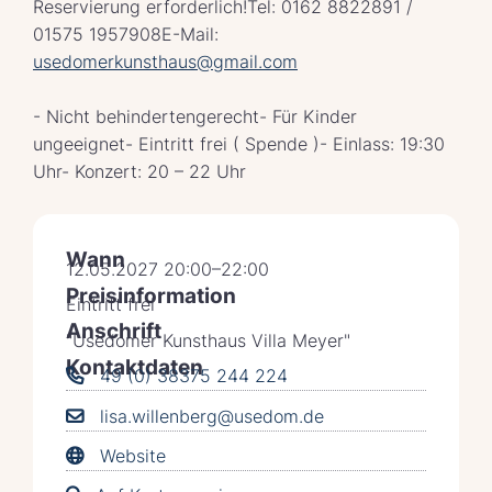
Reservierung erforderlich!Tel: 0162 8822891 /
01575 1957908E-Mail:
usedomerkunsthaus@gmail.com
- Nicht behindertengerecht- Für Kinder
ungeeignet- Eintritt frei ( Spende )- Einlass: 19:30
Uhr- Konzert: 20 – 22 Uhr
Wann
12.05.2027 20:00–22:00
Preisinformation
Eintritt frei
Anschrift
"Usedomer Kunsthaus Villa Meyer"
Kontaktdaten
49 (0) 38375 244 224
lisa.willenberg@usedom.de
Website