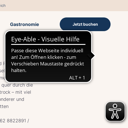
ich
Gastronomie
Jetzt buchen
 Robert – 100
seltenen
ment), Piano,
 quer durch die
rock – mit viel
onderer und
tten
0162 8822891 /