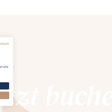
essum
on uns
etzt buch