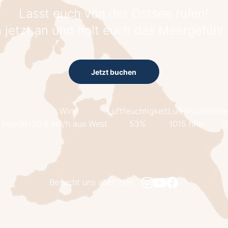
Lasst euch von der Ostsee rufen!
 jetzt an und holt euch das Meergefühl
Jetzt buchen
Wind
Luftfeuchtigkeit
Luftdruck
Sonne
 bewölkt
20.8 km/h aus West
53%
1015 hPa
0
Besucht uns auch hier