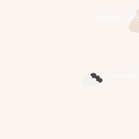
Meldet euch
25°C
Überwiegend