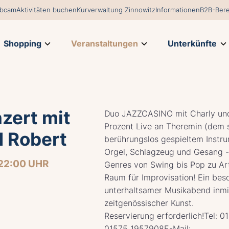
bcam
Aktivitäten buchen
Kurverwaltung Zinnowitz
Informationen
B2B-Bere
Shopping
Veranstaltungen
Unterkünfte
zert mit
Duo JAZZCASINO mit Charly und
Prozent Live an Theremin (dem 
d Robert
berührungslos gespieltem Instru
Orgel, Schlagzeug und Gesang -
22:00 UHR
Genres von Swing bis Pop zu Art
Raum für Improvisation! Ein bes
unterhaltsamer Musikabend inmi
zeitgenössischer Kunst.
Reservierung erforderlich!Tel: 
01575 1957908E-Mail: