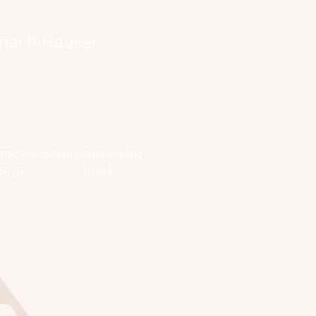
 nach Hause!
naufgang
Sonnenuntergang
5:25
20:54