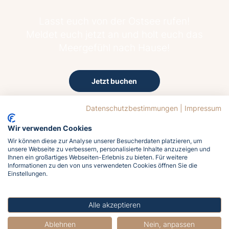
Lasst euch von der Ostsee rufen!
Meldet euch jetzt an und holt euch das
Meergefühl nach Hause!
Jetzt buchen
Datenschutzbestimmungen
|
Impressum
Wir verwenden Cookies
Wir können diese zur Analyse unserer Besucherdaten platzieren, um
unsere Webseite zu verbessern, personalisierte Inhalte anzuzeigen und
Ihnen ein großartiges Webseiten-Erlebnis zu bieten. Für weitere
16.2°C
Informationen zu den von uns verwendeten Cookies öffnen Sie die
Einstellungen.
Mäßig bewölkt
Wind
17.1 km/h aus Süd
Alle akzeptieren
Luftfeuchtigkeit
Ablehnen
Nein, anpassen