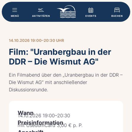
MENÜ
AKTIVITÄTEN
EVENTS
BUCHEN
14.10.2026 19:00–20:30 UHR
Film: "Uranbergbau in der
DDR – Die Wismut AG"
Ein Filmabend über den „Uranbergbau in der DDR –
Die Wismut AG“ mit anschließender
Diskussionsrunde.
Wann
14.10.2026 19:00–20:30
Preisinformation
mit UsedomCard 3,00 € p. P.