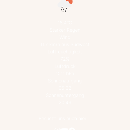
18.4°C
Starker Regen
Wind
11.7 km/h aus Südwest
Luftfeuchtigkeit
72%
Luftdruck
1011 hPa
Sonnenaufgang
05:32
Sonnenuntergang
20:46
Besucht uns auch hier