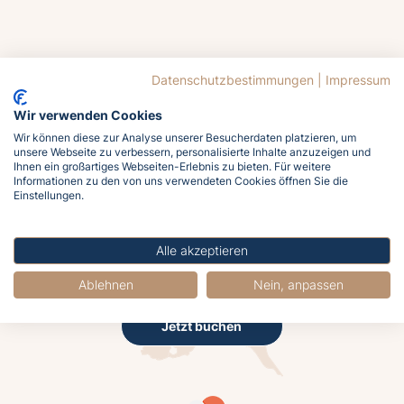
Jetzt
Datenschutzbestimmungen
|
Impressum
buchen
Wir verwenden Cookies
Wir können diese zur Analyse unserer Besucherdaten platzieren, um
unsere Webseite zu verbessern, personalisierte Inhalte anzuzeigen und
Ihnen ein großartiges Webseiten-Erlebnis zu bieten. Für weitere
Informationen zu den von uns verwendeten Cookies öffnen Sie die
Einstellungen.
Lasst euch von der Ostsee rufen!
Meldet euch jetzt an und holt euch das
Alle akzeptieren
Meergefühl nach Hause!
Ablehnen
Nein, anpassen
Jetzt buchen