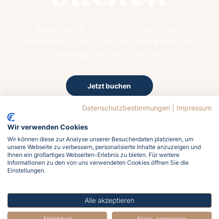
Lasst euch von der Ostsee rufen!
Meldet euch jetzt an und holt euch das
Meergefühl nach Hause!
Jetzt buchen
Datenschutzbestimmungen
|
Impressum
Wir verwenden Cookies
Wir können diese zur Analyse unserer Besucherdaten platzieren, um
unsere Webseite zu verbessern, personalisierte Inhalte anzuzeigen und
Ihnen ein großartiges Webseiten-Erlebnis zu bieten. Für weitere
Informationen zu den von uns verwendeten Cookies öffnen Sie die
24.5°C
Einstellungen.
Überwiegend bewölkt
Wind
Alle akzeptieren
19.6 km/h aus West
Luftfeuchtigkeit
Ablehnen
Nein, anpassen