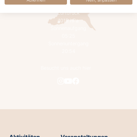
67%
Luftdruck
1015 hPa
Sonnenaufgang
05:25
Sonnenuntergang
20:54
Besucht uns auch hier