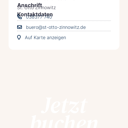
Anschrift
St. Otto Zinnowitz
Kontaktdaten
038377 740
buero@st-otto-zinnowitz.de
Auf Karte anzeigen
Jetzt
buchen