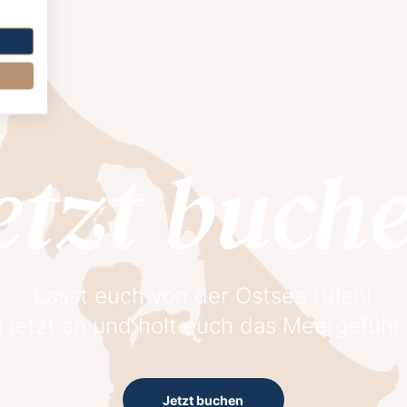
etzt buch
Lasst euch von der Ostsee rufen!
 jetzt an und holt euch das Meergefühl
Jetzt buchen