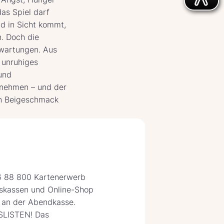
as Spiel darf
nd in Sicht kommt,
h. Doch die
rwartungen. Aus
 unruhiges
und
rnehmen – und der
en Beigeschmack
 88 800 Kartenerwerb
fskassen und Online-Shop
e an der Abendkasse.
LISTEN! Das