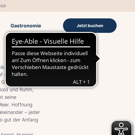
ich
Gastronomie
Jetzt buchen
räume und ein
uf der Bühne
Gestalt an.
Gold und Ruhm,
bt seine
Meer. Hoffnung
eieinander – jeder
so gut der Anfang
. Angst, Hunger