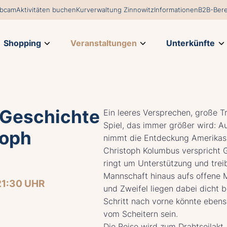
bcam
Aktivitäten buchen
Kurverwaltung Zinnowitz
Informationen
B2B-Bere
Shopping
Veranstaltungen
Unterkünfte
 Geschichte
Ein leeres Versprechen, große T
Spiel, das immer größer wird: A
toph
nimmt die Entdeckung Amerikas 
Christoph Kolumbus verspricht 
ringt um Unterstützung und trei
Mannschaft hinaus aufs offene 
21:30 UHR
und Zweifel liegen dabei dicht b
Schritt nach vorne könnte eben
vom Scheitern sein.
Die Reise wird zum Drahtseilakt