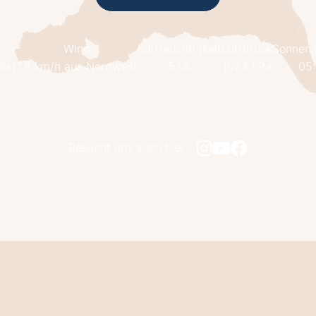
Wind
Luftfeuchtigkeit
Luftdruck
Sonnen
lkt
7.8 km/h aus Nordwest
53%
1023 hPa
05
Besucht uns auch hier