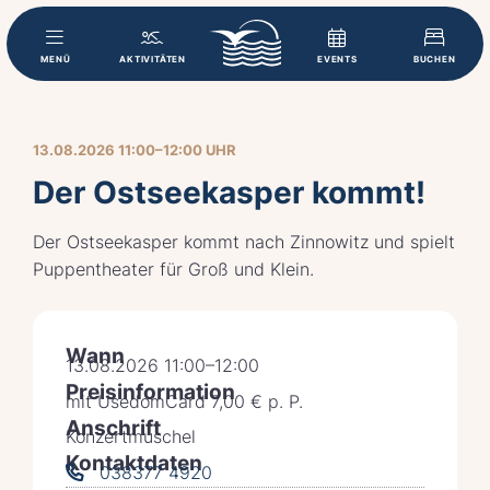
MENÜ
AKTIVITÄTEN
EVENTS
BUCHEN
13.08.2026 11:00–12:00 UHR
Der Ostseekasper kommt!
Der Ostseekasper kommt nach Zinnowitz und spielt
Puppentheater für Groß und Klein.
Wann
13.08.2026 11:00–12:00
Preisinformation
mit UsedomCard 7,00 € p. P.
Anschrift
Konzertmuschel
Kontaktdaten
038377 4920