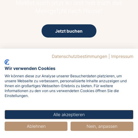
Meldet euch jetzt an und holt euch das
Meergefühl nach Hause!
Jetzt buchen
Datenschutzbestimmungen
|
Impressum
Wir verwenden Cookies
Wir können diese zur Analyse unserer Besucherdaten platzieren, um
unsere Webseite zu verbessern, personalisierte Inhalte anzuzeigen und
22.8°C
Ihnen ein großartiges Webseiten-Erlebnis zu bieten. Für weitere
Mäßig bewölkt
Informationen zu den von uns verwendeten Cookies öffnen Sie die
Einstellungen.
Wind
3.3 km/h aus Süd
Luftfeuchtigkeit
Alle akzeptieren
88%
Ablehnen
Nein, anpassen
Luftdruck
1014 hPa