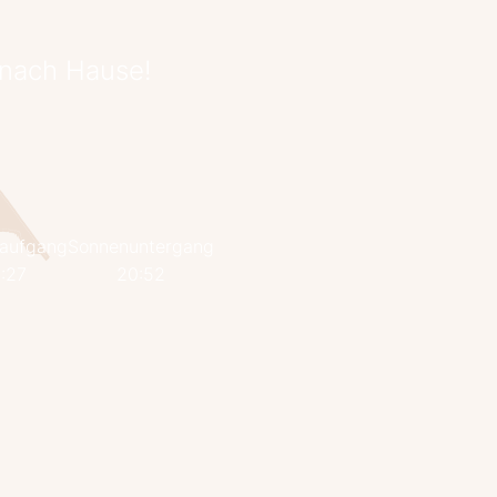
 nach Hause!
aufgang
Sonnenuntergang
:27
20:52