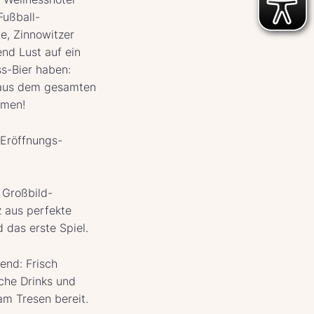
Fußball-
e, Zinnowitzer
end Lust auf ein
s-Bier haben:
 aus dem gesamten
mmen!
Eröffnungs-
e Großbild-
 aus perfekte
d das erste Spiel.
end: Frisch
iche Drinks und
am Tresen bereit.