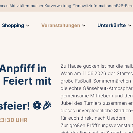
bcam
Aktivitäten buchen
Kurverwaltung Zinnowitz
Informationen
B2B-Bere
Shopping
Veranstaltungen
Unterkünfte
Anpfiff in
Zu Hause gucken ist nur die hal
Wenn am 11.06.2026 der Startsc
 Feiert mit
große Fußball-Sommermärchen fä
die echte Gänsehaut-Atmosphär
gemeinsame Mitfiebern und den 
feier! ⚽🎉
Jubel des Turniers zusammen er
dieses unvergleichliche Stadion-
für euch direkt nach Usedom.
23:30 UHR
Zur großen Eröffnungsveranstal
sich der Festsaal im Strand- un