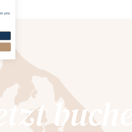
on uns
etzt buch