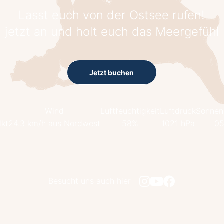
Lasst euch von der Ostsee rufen!
 jetzt an und holt euch das Meergefühl
Jetzt buchen
Wind
Luftfeuchtigkeit
Luftdruck
Sonnen
lkt
24.3 km/h aus Nordwest
58%
1021 hPa
05
Besucht uns auch hier