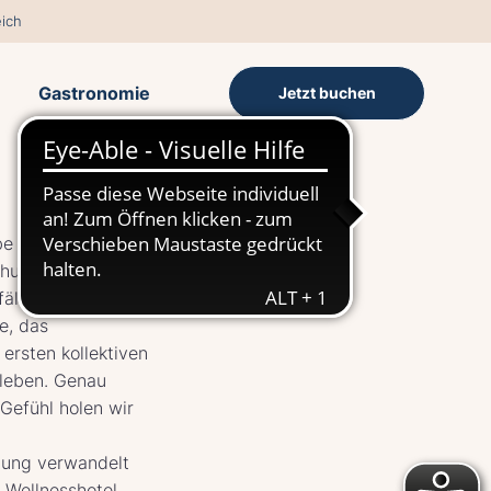
ich
Gastronomie
Jetzt buchen
be Verlängerung!
huss für das
llt, wollen wir
e, das
ersten kollektiven
leben. Genau
Gefühl holen wir
tung verwandelt
d Wellnesshotel