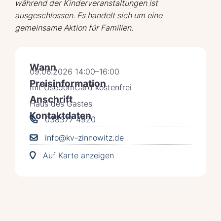
während der Kinderveranstaltungen ist
ausgeschlossen. Es handelt sich um eine
gemeinsame Aktion für Familien.
Wann
09.06.2026 14:00–16:00
Preisinformation
mit UsedomCard kostenfrei
Anschrift
Haus des Gastes
Kontaktdaten
038377 4920
info@kv-zinnowitz.de
Auf Karte anzeigen