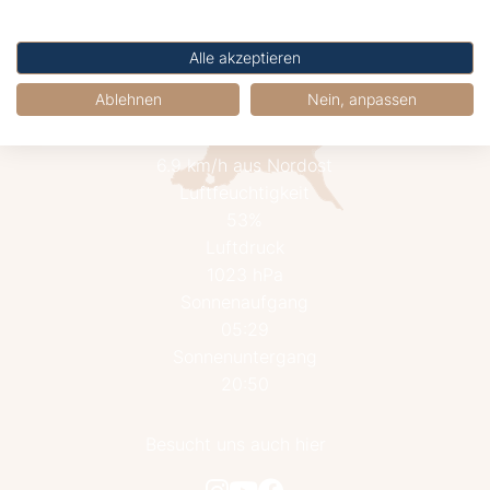
Alle akzeptieren
23.1°C
Ablehnen
Nein, anpassen
Bedeckt
Wind
6.9 km/h aus Nordost
Luftfeuchtigkeit
53%
Luftdruck
1023 hPa
Sonnenaufgang
05:29
Sonnenuntergang
20:50
Besucht uns auch hier